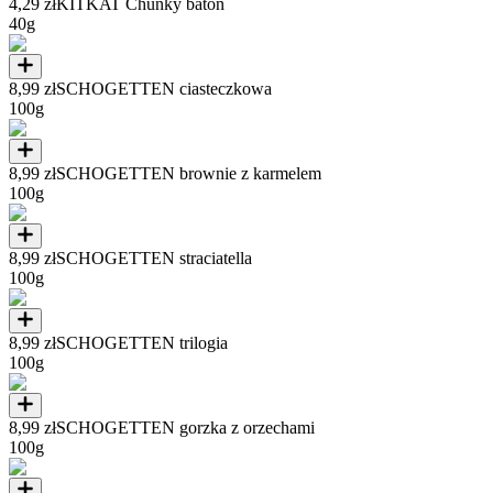
4,29 zł
KITKAT Chunky baton
40g
8,99 zł
SCHOGETTEN ciasteczkowa
100g
8,99 zł
SCHOGETTEN brownie z karmelem
100g
8,99 zł
SCHOGETTEN straciatella
100g
8,99 zł
SCHOGETTEN trilogia
100g
8,99 zł
SCHOGETTEN gorzka z orzechami
100g