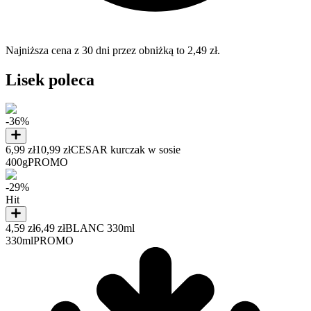
Najniższa cena z 30 dni przez obniżką to 2,49 zł.
Lisek poleca
-36%
6,99 zł
10,99 zł
CESAR kurczak w sosie
400g
PROMO
-29%
Hit
4,59 zł
6,49 zł
BLANC 330ml
330ml
PROMO