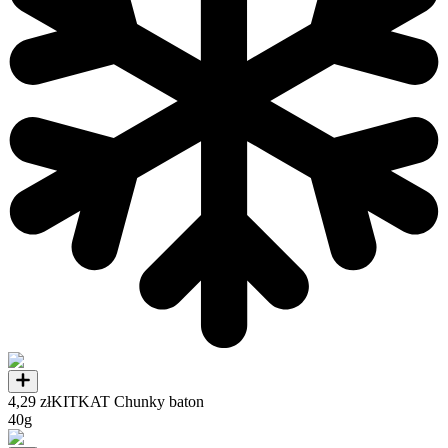
4,29 zł
KITKAT Chunky baton
40g