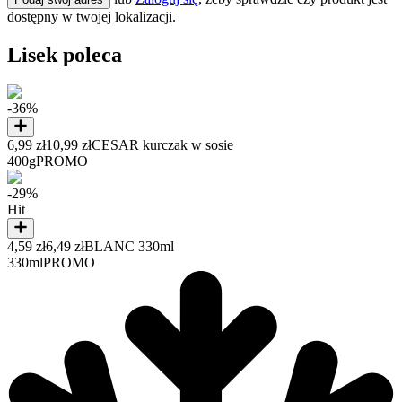
dostępny w twojej lokalizacji.
Lisek poleca
-36%
6,99 zł
10,99 zł
CESAR kurczak w sosie
400g
PROMO
-29%
Hit
4,59 zł
6,49 zł
BLANC 330ml
330ml
PROMO