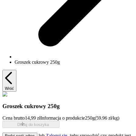
Groszek cukrowy 250g
Wróć
Groszek cukrowy 250g
Cena brutto
14,99 zł
Informacja o produkcie
250g
(59.96 zł/kg)
Dodaj do koszyka
lub
Zaloguj się
, żeby sprawdzić czy produkt jest
Podaj swój adres