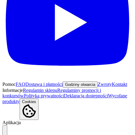
Pomoc
FAQ
Dostawa i płatności
Zwroty
Kontakt
Godziny otwarcia
Informacje
Regulamin sklepu
Regulaminy promocji i
konkursów
Polityka prywatności
Deklaracja dostępności
Wycofane
produkty
Cookies
Aplikacja