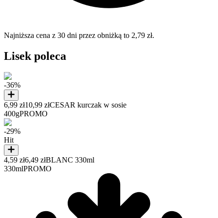
Najniższa cena z 30 dni przez obniżką to 2,79 zł.
Lisek poleca
-36%
6,99 zł
10,99 zł
CESAR kurczak w sosie
400g
PROMO
-29%
Hit
4,59 zł
6,49 zł
BLANC 330ml
330ml
PROMO