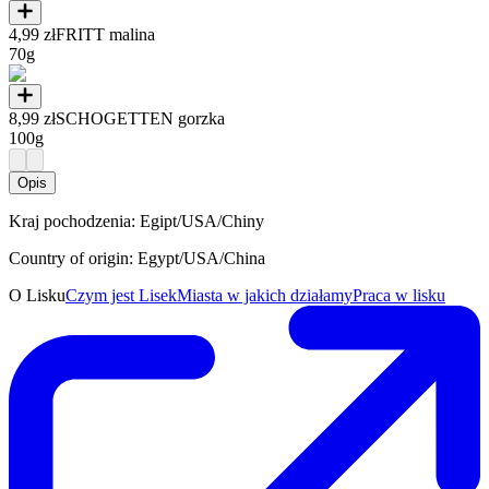
4,99 zł
FRITT malina
70g
8,99 zł
SCHOGETTEN gorzka
100g
Opis
Kraj pochodzenia: Egipt/USA/Chiny
Country of origin: Egypt/USA/China
O Lisku
Czym jest Lisek
Miasta w jakich działamy
Praca w lisku