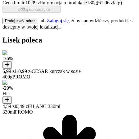
Cena brutto
10,99 zł
Informacja o produkcie
180g
(61.06 zł/kg)
Dodaj do koszyka
lub
Zaloguj się
, żeby sprawdzić czy produkt jest
Podaj swój adres
dostępny w twojej lokalizacji.
Lisek poleca
-36%
6,99 zł
10,99 zł
CESAR kurczak w sosie
400g
PROMO
-29%
Hit
4,59 zł
6,49 zł
BLANC 330ml
330ml
PROMO