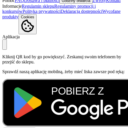
Pomoc
FAQ
Dostawa i płatności
Zwroty
Kontakt
Godziny otwarcia
Informacje
Regulamin sklepu
Regulaminy promocji i
konkursów
Polityka prywatności
Deklaracja dostępności
Wycofane
produkty
Cookies
Aplikacja
Kliknij QR kod by go powiększyć. Zeskanuj swoim telefonem by
przejść do sklepu.
Sprawdź naszą aplikację mobilną, żeby mieć liska zawsze pod ręką: