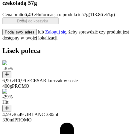
czekoladą 57g
Cena brutto
6,49 zł
Informacja o produkcie
57g
(113.86 zł/kg)
Dodaj do koszyka
lub
Zaloguj się
, żeby sprawdzić czy produkt jest
Podaj swój adres
dostępny w twojej lokalizacji.
Lisek poleca
-36%
6,99 zł
10,99 zł
CESAR kurczak w sosie
400g
PROMO
-29%
Hit
4,59 zł
6,49 zł
BLANC 330ml
330ml
PROMO