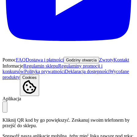
Pomoc
FAQ
Dostawa i płatności
Zwroty
Kontakt
Godziny otwarcia
Informacje
Regulamin sklepu
Regulaminy promocji i
konkursów
Polityka prywatności
Deklaracja dostępności
Wycofane
produkty
Cookies
Aplikacja
Kliknij QR kod by go powiększyć. Zeskanuj swoim telefonem by
przejść do sklepu.
Sprawdź naszą aplikację mobilną, żeby mieć liska zawsze pod ręką: