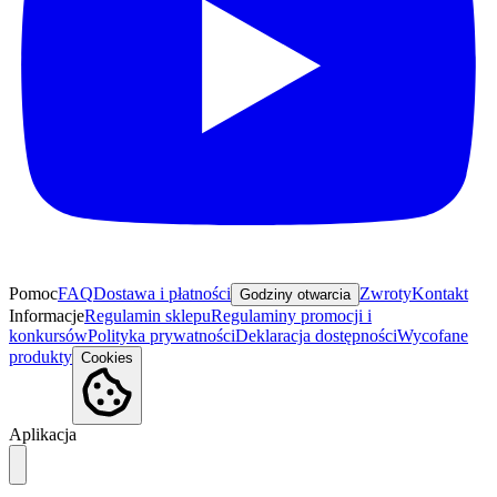
Pomoc
FAQ
Dostawa i płatności
Zwroty
Kontakt
Godziny otwarcia
Informacje
Regulamin sklepu
Regulaminy promocji i
konkursów
Polityka prywatności
Deklaracja dostępności
Wycofane
produkty
Cookies
Aplikacja