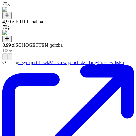
70g
4,99 zł
FRITT malina
70g
8,99 zł
SCHOGETTEN gorzka
100g
O Lisku
Czym jest Lisek
Miasta w jakich działamy
Praca w lisku