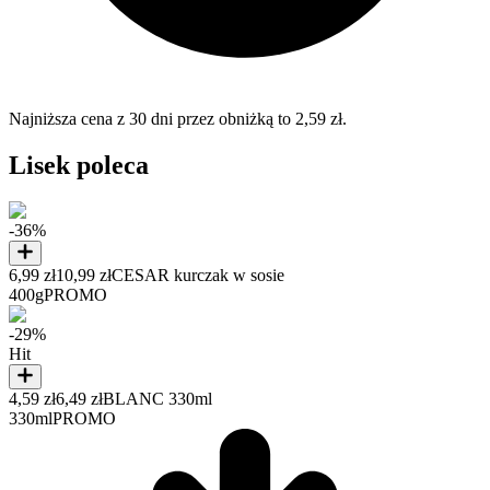
Najniższa cena z 30 dni przez obniżką to 2,59 zł.
Lisek poleca
-36%
6,99 zł
10,99 zł
CESAR kurczak w sosie
400g
PROMO
-29%
Hit
4,59 zł
6,49 zł
BLANC 330ml
330ml
PROMO