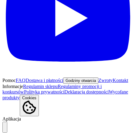
Pomoc
FAQ
Dostawa i płatności
Zwroty
Kontakt
Godziny otwarcia
Informacje
Regulamin sklepu
Regulaminy promocji i
konkursów
Polityka prywatności
Deklaracja dostępności
Wycofane
produkty
Cookies
Aplikacja