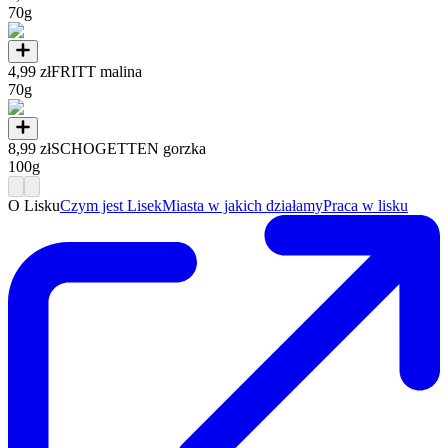
70g
4,99 zł
FRITT malina
70g
8,99 zł
SCHOGETTEN gorzka
100g
O Lisku
Czym jest Lisek
Miasta w jakich działamy
Praca w lisku