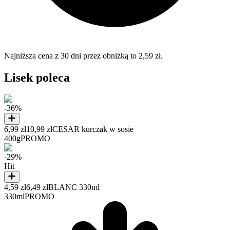
Najniższa cena z 30 dni przez obniżką to 2,59 zł.
Lisek poleca
-36%
6,99 zł
10,99 zł
CESAR kurczak w sosie
400g
PROMO
-29%
Hit
4,59 zł
6,49 zł
BLANC 330ml
330ml
PROMO