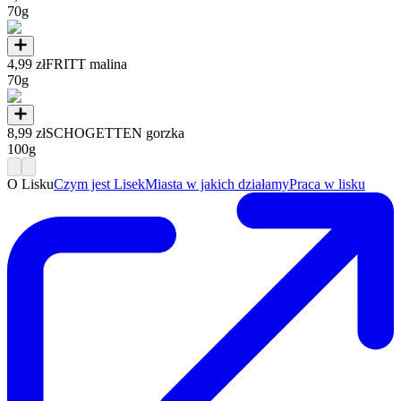
70g
4,99 zł
FRITT malina
70g
8,99 zł
SCHOGETTEN gorzka
100g
O Lisku
Czym jest Lisek
Miasta w jakich działamy
Praca w lisku