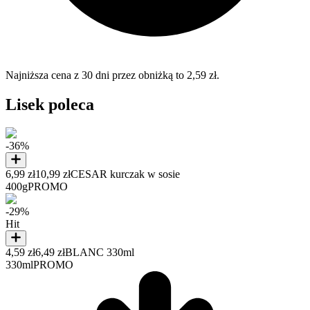
Najniższa cena z 30 dni przez obniżką to 2,59 zł.
Lisek poleca
-36%
6,99 zł
10,99 zł
CESAR kurczak w sosie
400g
PROMO
-29%
Hit
4,59 zł
6,49 zł
BLANC 330ml
330ml
PROMO