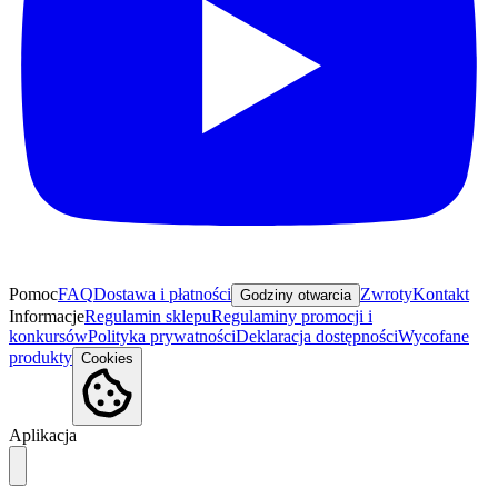
Pomoc
FAQ
Dostawa i płatności
Zwroty
Kontakt
Godziny otwarcia
Informacje
Regulamin sklepu
Regulaminy promocji i
konkursów
Polityka prywatności
Deklaracja dostępności
Wycofane
produkty
Cookies
Aplikacja