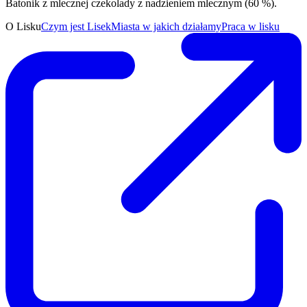
Batonik z mlecznej czekolady z nadzieniem mlecznym (60 %).
O Lisku
Czym jest Lisek
Miasta w jakich działamy
Praca w lisku