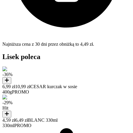
Najniższa cena z 30 dni przez obniżką to 4,49 zł.
Lisek poleca
-36%
6,99 zł
10,99 zł
CESAR kurczak w sosie
400g
PROMO
-29%
Hit
4,59 zł
6,49 zł
BLANC 330ml
330ml
PROMO