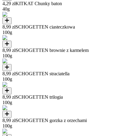
4,29 zł
KITKAT Chunky baton
40g
8,99 zł
SCHOGETTEN ciasteczkowa
100g
8,99 zł
SCHOGETTEN brownie z karmelem
100g
8,99 zł
SCHOGETTEN straciatella
100g
8,99 zł
SCHOGETTEN trilogia
100g
8,99 zł
SCHOGETTEN gorzka z orzechami
100g