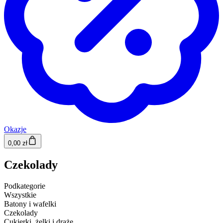
Okazje
0,00 zł
Czekolady
Podkategorie
Wszystkie
Batony i wafelki
Czekolady
Cukierki, żelki i draże