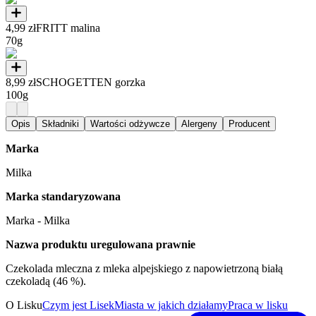
4,99 zł
FRITT malina
70g
8,99 zł
SCHOGETTEN gorzka
100g
Opis
Składniki
Wartości odżywcze
Alergeny
Producent
Marka
Milka
Marka standaryzowana
Marka - Milka
Nazwa produktu uregulowana prawnie
Czekolada mleczna z mleka alpejskiego z napowietrzoną białą
czekoladą (46 %).
O Lisku
Czym jest Lisek
Miasta w jakich działamy
Praca w lisku