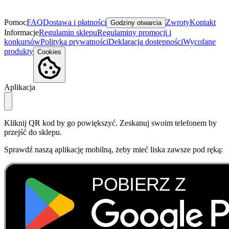
Pomoc
FAQ
Dostawa i płatności
Zwroty
Kontakt
Godziny otwarcia
Informacje
Regulamin sklepu
Regulaminy promocji i
konkursów
Polityka prywatności
Deklaracja dostępności
Wycofane
produkty
Cookies
Aplikacja
Kliknij QR kod by go powiększyć. Zeskanuj swoim telefonem by
przejść do sklepu.
Sprawdź naszą aplikację mobilną, żeby mieć liska zawsze pod ręką: