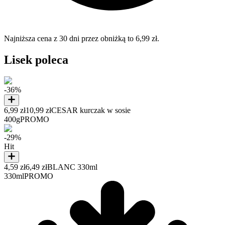
Najniższa cena z 30 dni przez obniżką to 6,99 zł.
Lisek poleca
-36%
6,99 zł
10,99 zł
CESAR kurczak w sosie
400g
PROMO
-29%
Hit
4,59 zł
6,49 zł
BLANC 330ml
330ml
PROMO