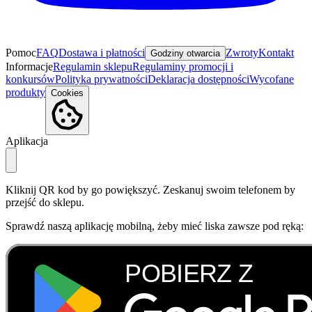
Pomoc
FAQ
Dostawa i płatności
Zwroty
Kontakt
Godziny otwarcia
Informacje
Regulamin sklepu
Regulaminy promocji i
konkursów
Polityka prywatności
Deklaracja dostępności
Wycofane
produkty
Cookies
Aplikacja
Kliknij QR kod by go powiększyć. Zeskanuj swoim telefonem by
przejść do sklepu.
Sprawdź naszą aplikację mobilną, żeby mieć liska zawsze pod ręką: