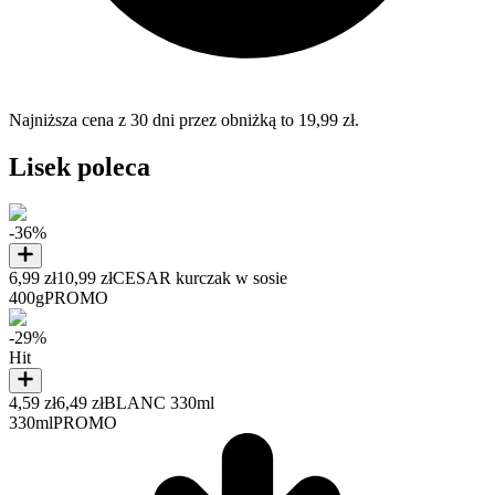
Najniższa cena z 30 dni przez obniżką to 19,99 zł.
Lisek poleca
-36%
6,99 zł
10,99 zł
CESAR kurczak w sosie
400g
PROMO
-29%
Hit
4,59 zł
6,49 zł
BLANC 330ml
330ml
PROMO