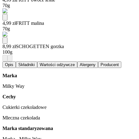
70g
4,99 zł
FRITT malina
70g
8,99 zł
SCHOGETTEN gorzka
100g
Opis
Składniki
Wartości odżywcze
Alergeny
Producent
Marka
Milky Way
Cechy
Cukierki czekoladowe
Mleczna czekolada
Marka standaryzowana
Marka - Milky Way