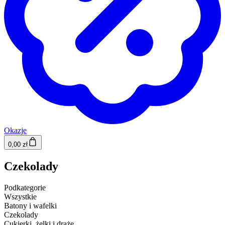
Okazje
0,00 zł
Czekolady
Podkategorie
Wszystkie
Batony i wafelki
Czekolady
Cukierki, żelki i draże