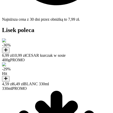
Najniższa cena z 30 dni przez obniżką to 7,99 zł.
Lisek poleca
-36%
6,99 zł
10,99 zł
CESAR kurczak w sosie
400g
PROMO
-29%
Hit
4,59 zł
6,49 zł
BLANC 330ml
330ml
PROMO