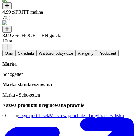
4,99 zł
FRITT malina
70g
8,99 zł
SCHOGETTEN gorzka
100g
Opis
Składniki
Wartości odżywcze
Alergeny
Producent
Marka
Schogetten
Marka standaryzowana
Marka - Schogetten
Nazwa produktu uregulowana prawnie
O Lisku
Czym jest Lisek
Miasta w jakich działamy
Praca w lisku