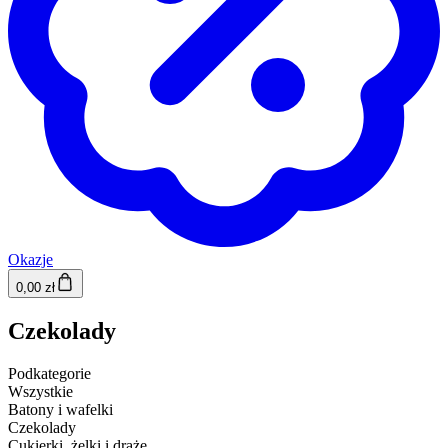
Okazje
0,00 zł
Czekolady
Podkategorie
Wszystkie
Batony i wafelki
Czekolady
Cukierki, żelki i draże