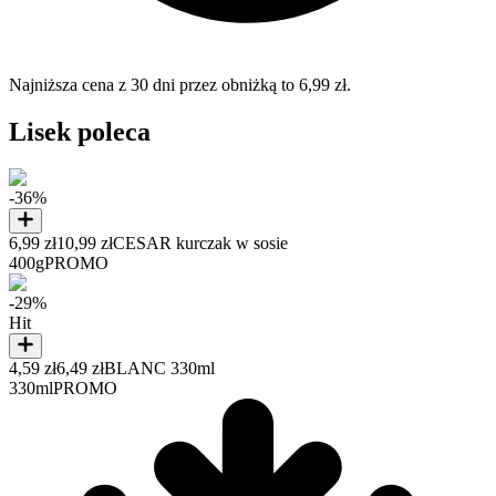
Najniższa cena z 30 dni przez obniżką to 6,99 zł.
Lisek poleca
-36%
6,99 zł
10,99 zł
CESAR kurczak w sosie
400g
PROMO
-29%
Hit
4,59 zł
6,49 zł
BLANC 330ml
330ml
PROMO