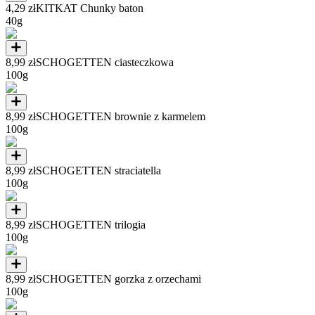
4,29 zł
KITKAT Chunky baton
40g
8,99 zł
SCHOGETTEN ciasteczkowa
100g
8,99 zł
SCHOGETTEN brownie z karmelem
100g
8,99 zł
SCHOGETTEN straciatella
100g
8,99 zł
SCHOGETTEN trilogia
100g
8,99 zł
SCHOGETTEN gorzka z orzechami
100g