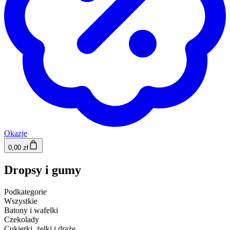
Okazje
0,00 zł
Dropsy i gumy
Podkategorie
Wszystkie
Batony i wafelki
Czekolady
Cukierki, żelki i draże