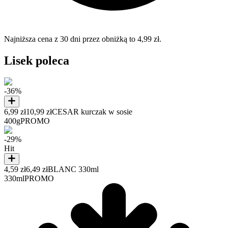
Najniższa cena z 30 dni przez obniżką to 4,99 zł.
Lisek poleca
-36%
6,99 zł
10,99 zł
CESAR kurczak w sosie
400g
PROMO
-29%
Hit
4,59 zł
6,49 zł
BLANC 330ml
330ml
PROMO