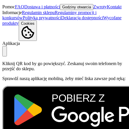
Pomoc
FAQ
Dostawa i płatności
Zwroty
Kontakt
Godziny otwarcia
Informacje
Regulamin sklepu
Regulaminy promocji i
konkursów
Polityka prywatności
Deklaracja dostępności
Wycofane
produkty
Cookies
Aplikacja
Kliknij QR kod by go powiększyć. Zeskanuj swoim telefonem by
przejść do sklepu.
Sprawdź naszą aplikację mobilną, żeby mieć liska zawsze pod ręką: