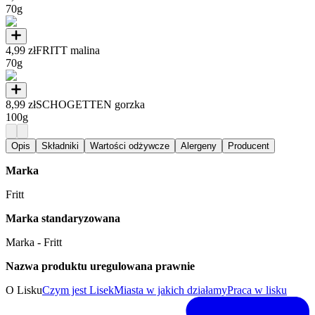
70g
4,99 zł
FRITT malina
70g
8,99 zł
SCHOGETTEN gorzka
100g
Opis
Składniki
Wartości odżywcze
Alergeny
Producent
Marka
Fritt
Marka standaryzowana
Marka - Fritt
Nazwa produktu uregulowana prawnie
O Lisku
Czym jest Lisek
Miasta w jakich działamy
Praca w lisku