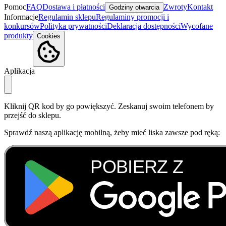
Pomoc
FAQ
Dostawa i płatności
Zwroty
Kontakt
Godziny otwarcia
Informacje
Regulamin sklepu
Regulaminy promocji i
konkursów
Polityka prywatności
Deklaracja dostępności
Wycofane
produkty
Cookies
Aplikacja
Kliknij QR kod by go powiększyć. Zeskanuj swoim telefonem by
przejść do sklepu.
Sprawdź naszą aplikację mobilną, żeby mieć liska zawsze pod ręką: