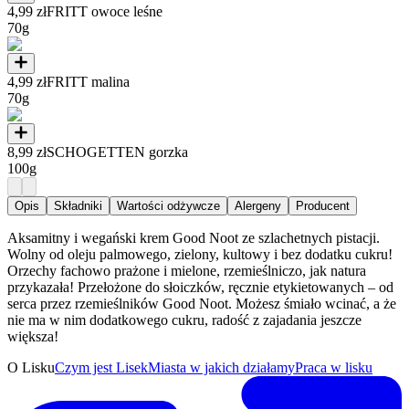
4,99 zł
FRITT owoce leśne
70g
4,99 zł
FRITT malina
70g
8,99 zł
SCHOGETTEN gorzka
100g
Opis
Składniki
Wartości odżywcze
Alergeny
Producent
Aksamitny i wegański krem Good Noot ze szlachetnych pistacji.
Wolny od oleju palmowego, zielony, kultowy i bez dodatku cukru!
Orzechy fachowo prażone i mielone, rzemieślniczo, jak natura
przykazała! Przełożone do słoiczków, ręcznie etykietowanych – od
serca przez rzemieślników Good Noot. Możesz śmiało wcinać, a że
nie ma w nim dodatkowego cukru, radość z zajadania jeszcze
większa!
O Lisku
Czym jest Lisek
Miasta w jakich działamy
Praca w lisku