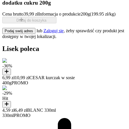
dodatku cukru 200g
Cena brutto
39,99 zł
Informacja o produkcie
200g
(199.95 zł/kg)
Dodaj do koszyka
lub
Zaloguj się
, żeby sprawdzić czy produkt jest
Podaj swój adres
dostępny w twojej lokalizacji.
Lisek poleca
-36%
6,99 zł
10,99 zł
CESAR kurczak w sosie
400g
PROMO
-29%
Hit
4,59 zł
6,49 zł
BLANC 330ml
330ml
PROMO