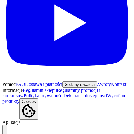
Pomoc
FAQ
Dostawa i płatności
Zwroty
Kontakt
Godziny otwarcia
Informacje
Regulamin sklepu
Regulaminy promocji i
konkursów
Polityka prywatności
Deklaracja dostępności
Wycofane
produkty
Cookies
Aplikacja