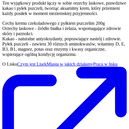
Ten wyjątkowy produkt łączy w sobie orzechy laskowe, prawdziwe
kakao i pyłek pszczeli, tworząc aksamitny krem, który przemieni
każdy posiłek w moment nieziemskiej przyjemności.
Cechy kremu czekoladowego z pyłkiem pszczelim 200g
Orzechy laskowe - źródło białka i żelaza, wspomagające zdrowie
skóry i paznokci.
Kakao - naturalne antyoksydanty, poprawiające nastrój i zdrowie.
Pyłek pszczeli - zawiera 30 różnych aminokwasów, witaminy D, E,
B3, B1, magnez, potas oraz enzymy i kwasy organiczne,
wspierające ogólną kondycję organizmu.
O Lisku
Czym jest Lisek
Miasta w jakich działamy
Praca w lisku