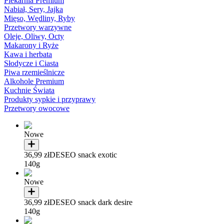
Piekarnia Premium
Nabiał, Sery, Jajka
Mięso, Wędliny, Ryby
Przetwory warzywne
Oleje, Oliwy, Octy
Makarony i Ryże
Kawa i herbata
Słodycze i Ciasta
Piwa rzemieślnicze
Alkohole Premium
Kuchnie Świata
Produkty sypkie i przyprawy
Przetwory owocowe
Nowe
36,99 zł
DESEO snack exotic
140g
Nowe
36,99 zł
DESEO snack dark desire
140g