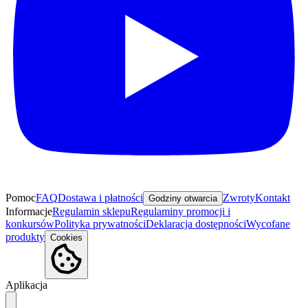
Pomoc
FAQ
Dostawa i płatności
Zwroty
Kontakt
Godziny otwarcia
Informacje
Regulamin sklepu
Regulaminy promocji i
konkursów
Polityka prywatności
Deklaracja dostępności
Wycofane
produkty
Cookies
Aplikacja