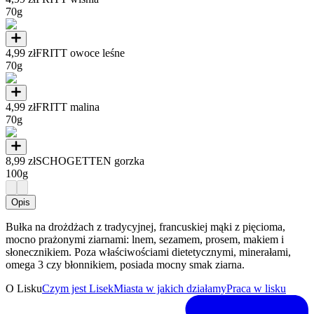
70g
4,99 zł
FRITT owoce leśne
70g
4,99 zł
FRITT malina
70g
8,99 zł
SCHOGETTEN gorzka
100g
Opis
Bułka na drożdżach z tradycyjnej, francuskiej mąki z pięcioma,
mocno prażonymi ziarnami: lnem, sezamem, prosem, makiem i
słonecznikiem. Poza właściwościami dietetycznymi, minerałami,
omega 3 czy błonnikiem, posiada mocny smak ziarna.
O Lisku
Czym jest Lisek
Miasta w jakich działamy
Praca w lisku