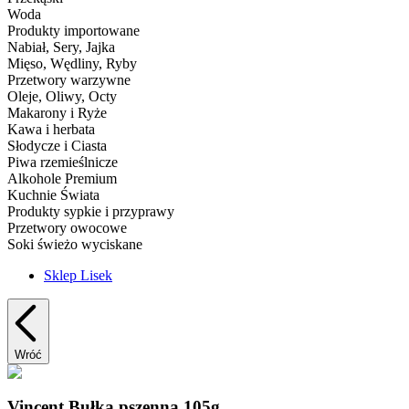
Woda
Produkty importowane
Nabiał, Sery, Jajka
Mięso, Wędliny, Ryby
Przetwory warzywne
Oleje, Oliwy, Octy
Makarony i Ryże
Kawa i herbata
Słodycze i Ciasta
Piwa rzemieślnicze
Alkohole Premium
Kuchnie Świata
Produkty sypkie i przyprawy
Przetwory owocowe
Soki świeżo wyciskane
Sklep Lisek
Wróć
Vincent Bułka pszenna 105g