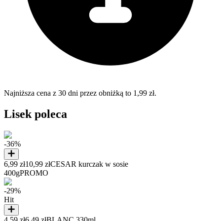
Najniższa cena z 30 dni przez obniżką to 1,99 zł.
Lisek poleca
-36%
6,99 zł
10,99 zł
CESAR kurczak w sosie
400g
PROMO
-29%
Hit
4,59 zł
6,49 zł
BLANC 330ml