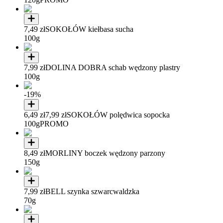
7,49 zł
SOKOŁÓW kiełbasa sucha
100g
7,99 zł
DOLINA DOBRA schab wędzony plastry
100g
-19%
6,49 zł
7,99 zł
SOKOŁÓW polędwica sopocka
100g
PROMO
8,49 zł
MORLINY boczek wędzony parzony
150g
7,99 zł
BELL szynka szwarcwaldzka
70g