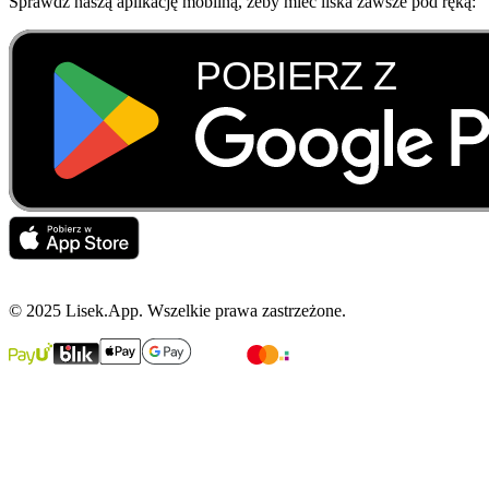
Sprawdź naszą aplikację mobilną, żeby mieć liska zawsze pod ręką:
© 2025 Lisek.App. Wszelkie prawa zastrzeżone.