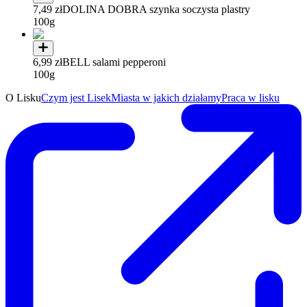
7,49 zł
DOLINA DOBRA szynka soczysta plastry
100g
6,99 zł
BELL salami pepperoni
100g
O Lisku
Czym jest Lisek
Miasta w jakich działamy
Praca w lisku