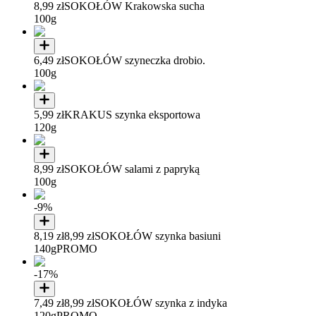
8,99 zł
SOKOŁÓW Krakowska sucha
100g
6,49 zł
SOKOŁÓW szyneczka drobio.
100g
5,99 zł
KRAKUS szynka eksportowa
120g
8,99 zł
SOKOŁÓW salami z papryką
100g
-9%
8,19 zł
8,99 zł
SOKOŁÓW szynka basiuni
140g
PROMO
-17%
7,49 zł
8,99 zł
SOKOŁÓW szynka z indyka
120g
PROMO