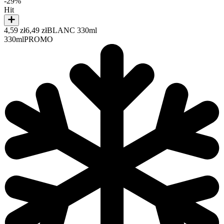
-29%
Hit
4,59 zł
6,49 zł
BLANC 330ml
330ml
PROMO