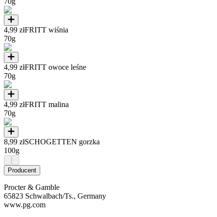
70g
4,99 zł
FRITT wiśnia
70g
4,99 zł
FRITT owoce leśne
70g
4,99 zł
FRITT malina
70g
8,99 zł
SCHOGETTEN gorzka
100g
Producent
Procter & Gamble
65823 Schwalbach/Ts., Germany
www.pg.com