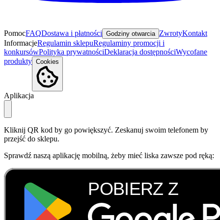
Pomoc
FAQ
Dostawa i płatności
Zwroty
Kontakt
Godziny otwarcia
Informacje
Regulamin sklepu
Regulaminy promocji i
konkursów
Polityka prywatności
Deklaracja dostępności
Wycofane
produkty
Cookies
Aplikacja
Kliknij QR kod by go powiększyć. Zeskanuj swoim telefonem by
przejść do sklepu.
Sprawdź naszą aplikację mobilną, żeby mieć liska zawsze pod ręką: