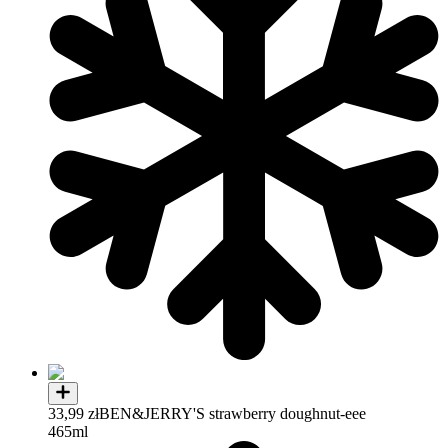
33,99 zł
BEN&JERRY'S strawberry doughnut-eee
465ml