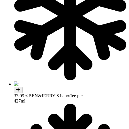
33,99 zł
BEN&JERRY'S banoffee pie
427ml