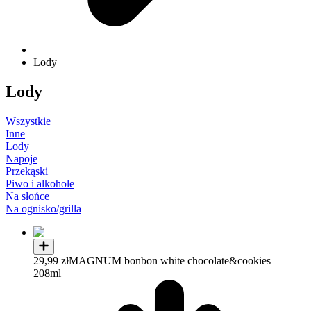
Lody
Lody
Wszystkie
Inne
Lody
Napoje
Przekąski
Piwo i alkohole
Na słońce
Na ognisko/grilla
29,99 zł
MAGNUM bonbon white chocolate&cookies
208ml