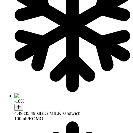
-18%
4,49 zł
5,49 zł
BIG MILK sandwich
100ml
PROMO