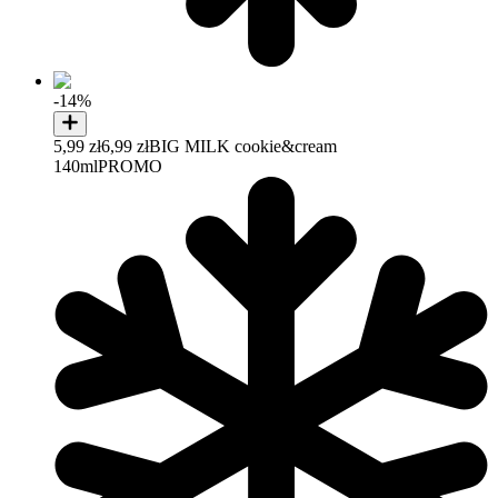
-14%
5,99 zł
6,99 zł
BIG MILK cookie&cream
140ml
PROMO