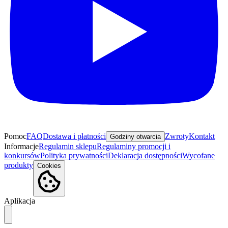
Pomoc
FAQ
Dostawa i płatności
Zwroty
Kontakt
Godziny otwarcia
Informacje
Regulamin sklepu
Regulaminy promocji i
konkursów
Polityka prywatności
Deklaracja dostępności
Wycofane
produkty
Cookies
Aplikacja