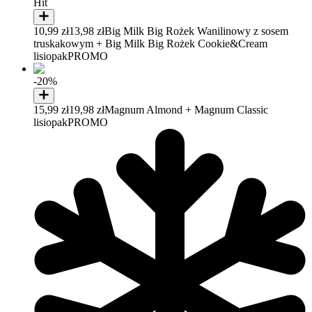
Hit
10,99 zł
13,98 zł
Big Milk Big Rożek Wanilinowy z sosem
truskakowym + Big Milk Big Rożek Cookie&Cream
lisiopak
PROMO
-20%
15,99 zł
19,98 zł
Magnum Almond + Magnum Classic
lisiopak
PROMO