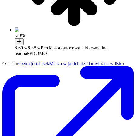
-20%
6,69 zł
8,38 zł
Przekąska owocowa jabłko-malina
lisiopak
PROMO
O Lisku
Czym jest Lisek
Miasta w jakich działamy
Praca w lisku