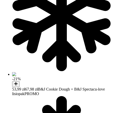
-21%
53,99 zł
67,98 zł
B&J Cookie Dough + B&J Spectacu-love
lisiopak
PROMO