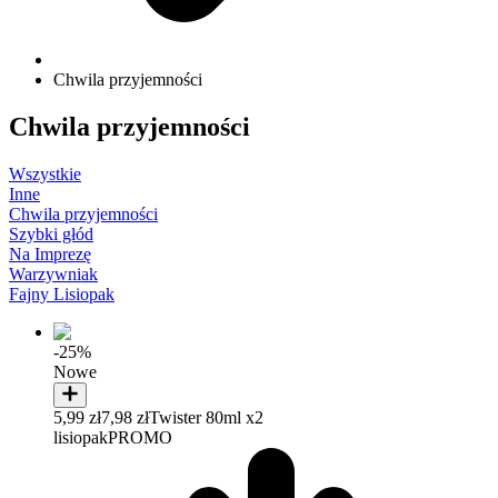
Chwila przyjemności
Chwila przyjemności
Wszystkie
Inne
Chwila przyjemności
Szybki głód
Na Imprezę
Warzywniak
Fajny Lisiopak
-25%
Nowe
5,99 zł
7,98 zł
Twister 80ml x2
lisiopak
PROMO