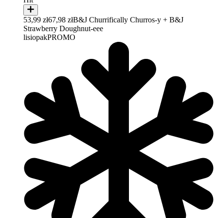
53,99 zł
67,98 zł
B&J Churrifically Churros-y + B&J
Strawberry Doughnut-eee
lisiopak
PROMO