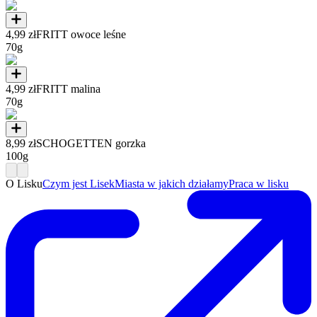
4,99 zł
FRITT owoce leśne
70g
4,99 zł
FRITT malina
70g
8,99 zł
SCHOGETTEN gorzka
100g
O Lisku
Czym jest Lisek
Miasta w jakich działamy
Praca w lisku