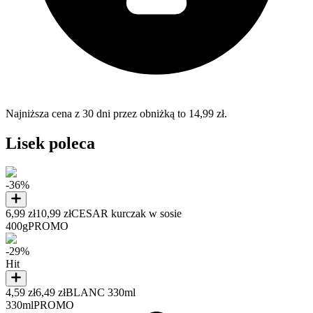
Najniższa cena z 30 dni przez obniżką to 14,99 zł.
Lisek poleca
-36%
6,99 zł
10,99 zł
CESAR kurczak w sosie
400g
PROMO
-29%
Hit
4,59 zł
6,49 zł
BLANC 330ml
330ml
PROMO