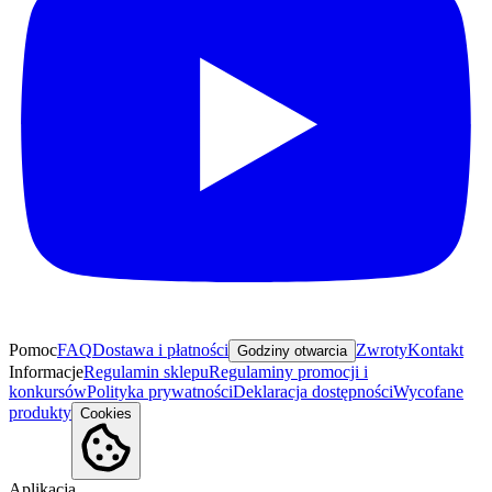
Pomoc
FAQ
Dostawa i płatności
Zwroty
Kontakt
Godziny otwarcia
Informacje
Regulamin sklepu
Regulaminy promocji i
konkursów
Polityka prywatności
Deklaracja dostępności
Wycofane
produkty
Cookies
Aplikacja