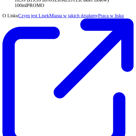
100ml
PROMO
O Lisku
Czym jest Lisek
Miasta w jakich działamy
Praca w lisku