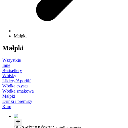
Małpki
Małpki
Wszystkie
Inne
Bestsellery
Whisky
Likiery/Aperitif
Wódka czysta
Wódka smakowa
Małpki
Drinki i premixy
Rum
18,49 zł
ŻUBRÓWKA wódka czysta