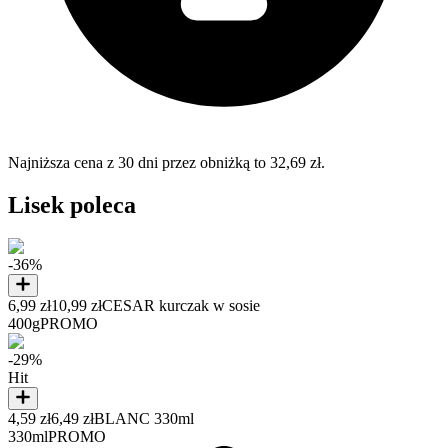
Najniższa cena z 30 dni przez obniżką to 32,69 zł.
Lisek poleca
-36%
6,99 zł
10,99 zł
CESAR kurczak w sosie
400g
PROMO
-29%
Hit
4,59 zł
6,49 zł
BLANC 330ml
330ml
PROMO