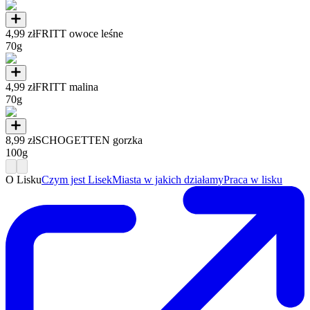
4,99 zł
FRITT owoce leśne
70g
4,99 zł
FRITT malina
70g
8,99 zł
SCHOGETTEN gorzka
100g
O Lisku
Czym jest Lisek
Miasta w jakich działamy
Praca w lisku