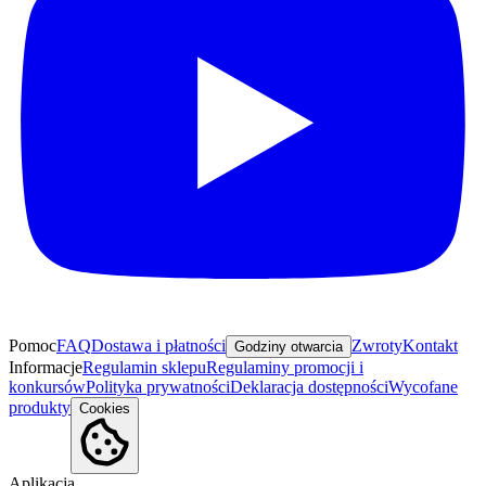
Pomoc
FAQ
Dostawa i płatności
Zwroty
Kontakt
Godziny otwarcia
Informacje
Regulamin sklepu
Regulaminy promocji i
konkursów
Polityka prywatności
Deklaracja dostępności
Wycofane
produkty
Cookies
Aplikacja