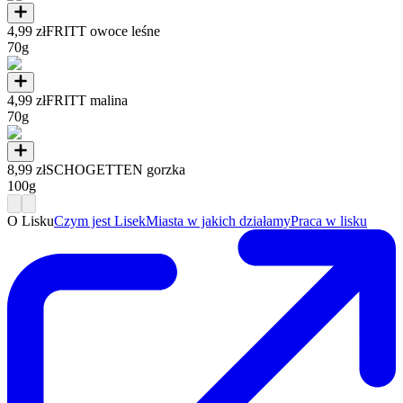
4,99 zł
FRITT owoce leśne
70g
4,99 zł
FRITT malina
70g
8,99 zł
SCHOGETTEN gorzka
100g
O Lisku
Czym jest Lisek
Miasta w jakich działamy
Praca w lisku