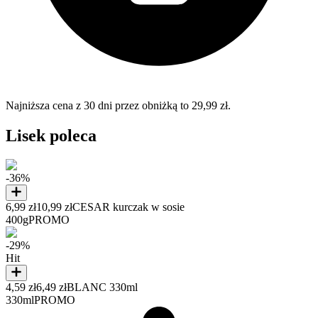
Najniższa cena z 30 dni przez obniżką to 29,99 zł.
Lisek poleca
-36%
6,99 zł
10,99 zł
CESAR kurczak w sosie
400g
PROMO
-29%
Hit
4,59 zł
6,49 zł
BLANC 330ml
330ml
PROMO