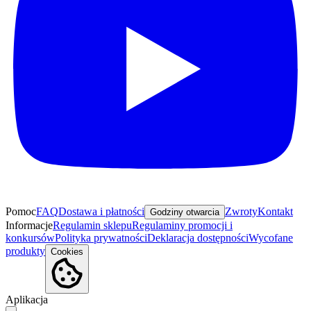
Pomoc
FAQ
Dostawa i płatności
Zwroty
Kontakt
Godziny otwarcia
Informacje
Regulamin sklepu
Regulaminy promocji i
konkursów
Polityka prywatności
Deklaracja dostępności
Wycofane
produkty
Cookies
Aplikacja