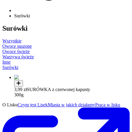
Surówki
Surówki
Wszystkie
Owoce suszone
Owoce świeże
Warzywa świeże
Inne
Surówki
3,99 zł
SURÓWKA z czerwonej kapusty
300g
O Lisku
Czym jest Lisek
Miasta w jakich działamy
Praca w lisku