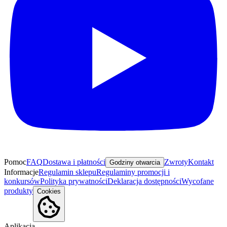
Pomoc
FAQ
Dostawa i płatności
Zwroty
Kontakt
Godziny otwarcia
Informacje
Regulamin sklepu
Regulaminy promocji i
konkursów
Polityka prywatności
Deklaracja dostępności
Wycofane
produkty
Cookies
Aplikacja