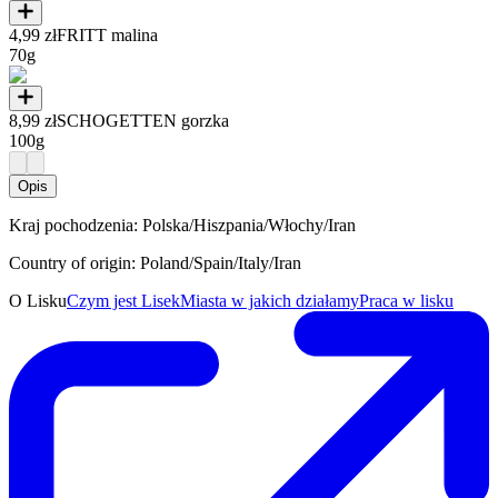
4,99 zł
FRITT malina
70g
8,99 zł
SCHOGETTEN gorzka
100g
Opis
Kraj pochodzenia: Polska/Hiszpania/Włochy/Iran
Country of origin: Poland/Spain/Italy/Iran
O Lisku
Czym jest Lisek
Miasta w jakich działamy
Praca w lisku