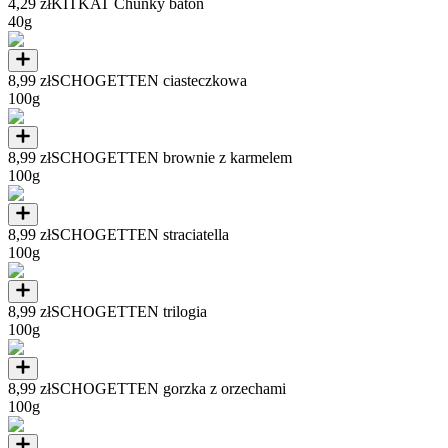
4,29 zł
KITKAT Chunky baton
40g
8,99 zł
SCHOGETTEN ciasteczkowa
100g
8,99 zł
SCHOGETTEN brownie z karmelem
100g
8,99 zł
SCHOGETTEN straciatella
100g
8,99 zł
SCHOGETTEN trilogia
100g
8,99 zł
SCHOGETTEN gorzka z orzechami
100g