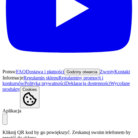
Pomoc
FAQ
Dostawa i płatności
Zwroty
Kontakt
Godziny otwarcia
Informacje
Regulamin sklepu
Regulaminy promocji i
konkursów
Polityka prywatności
Deklaracja dostępności
Wycofane
produkty
Cookies
Aplikacja
Kliknij QR kod by go powiększyć. Zeskanuj swoim telefonem by
przejść do sklepu.