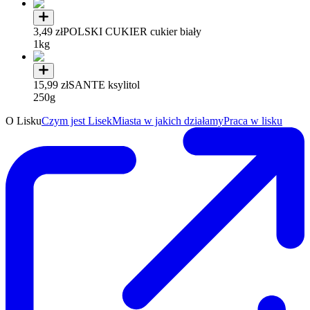
3,49 zł
POLSKI CUKIER cukier biały
1kg
15,99 zł
SANTE ksylitol
250g
O Lisku
Czym jest Lisek
Miasta w jakich działamy
Praca w lisku