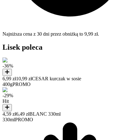
Najniższa cena z 30 dni przez obniżką to 9,99 zł.
Lisek poleca
-36%
6,99 zł
10,99 zł
CESAR kurczak w sosie
400g
PROMO
-29%
Hit
4,59 zł
6,49 zł
BLANC 330ml
330ml
PROMO