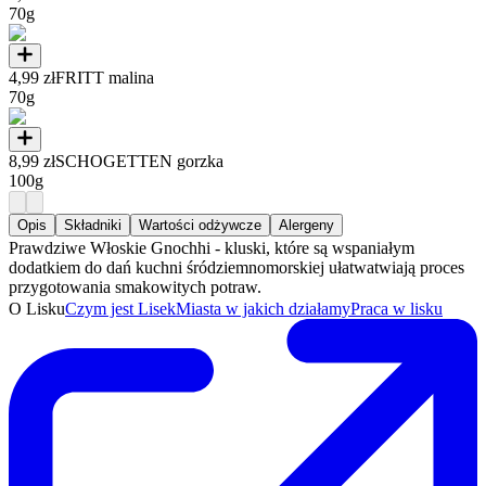
70g
4,99 zł
FRITT malina
70g
8,99 zł
SCHOGETTEN gorzka
100g
Opis
Składniki
Wartości odżywcze
Alergeny
Prawdziwe Włoskie Gnochhi - kluski, które są wspaniałym
dodatkiem do dań kuchni śródziemnomorskiej ułatwatwiają proces
przygotowania smakowitych potraw.
O Lisku
Czym jest Lisek
Miasta w jakich działamy
Praca w lisku