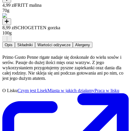
4,99 zł
FRITT malina
70g
8,99 zł
SCHOGETTEN gorzka
100g
Opis
Składniki
Wartości odżywcze
Alergeny
Primo Gusto Penne rigate nadaje się doskonale do wielu sosów i
serów. Pasuje do dużej ilości mięs oraz warzyw. Z jego
wykorzystaniem przygotujemy pyszne zapiekanki oraz dania dla
całej rodziny. Nie skleja się ani podczas gotowania ani po nim, co
jest jego dużym atutem.
O Lisku
Czym jest Lisek
Miasta w jakich działamy
Praca w lisku