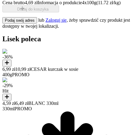
Cena brutto
4,69 zł
Informacja o produkcie
4x100g
(11.72 zł/kg)
Dodaj do koszyka
lub
Zaloguj się
, żeby sprawdzić czy produkt jest
Podaj swój adres
dostępny w twojej lokalizacji.
Lisek poleca
-36%
6,99 zł
10,99 zł
CESAR kurczak w sosie
400g
PROMO
-29%
Hit
4,59 zł
6,49 zł
BLANC 330ml
330ml
PROMO