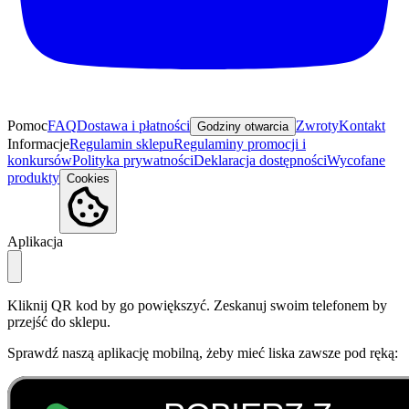
Pomoc
FAQ
Dostawa i płatności
Zwroty
Kontakt
Godziny otwarcia
Informacje
Regulamin sklepu
Regulaminy promocji i
konkursów
Polityka prywatności
Deklaracja dostępności
Wycofane
produkty
Cookies
Aplikacja
Kliknij QR kod by go powiększyć. Zeskanuj swoim telefonem by
przejść do sklepu.
Sprawdź naszą aplikację mobilną, żeby mieć liska zawsze pod ręką: