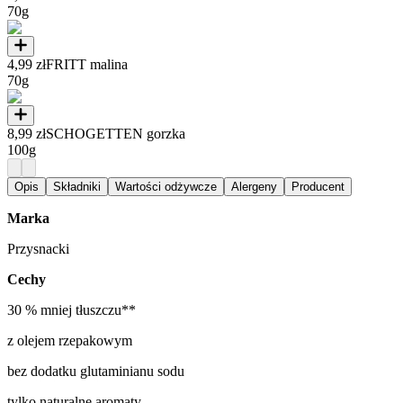
70g
4,99 zł
FRITT malina
70g
8,99 zł
SCHOGETTEN gorzka
100g
Opis
Składniki
Wartości odżywcze
Alergeny
Producent
Marka
Przysnacki
Cechy
30 % mniej tłuszczu**
z olejem rzepakowym
bez dodatku glutaminianu sodu
tylko naturalne aromaty