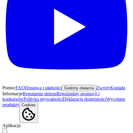
Pomoc
FAQ
Dostawa i płatności
Zwroty
Kontakt
Godziny otwarcia
Informacje
Regulamin sklepu
Regulaminy promocji i
konkursów
Polityka prywatności
Deklaracja dostępności
Wycofane
produkty
Cookies
Aplikacja