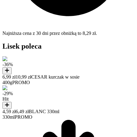
Najniższa cena z 30 dni przez obniżką to 8,29 zł.
Lisek poleca
-36%
6,99 zł
10,99 zł
CESAR kurczak w sosie
400g
PROMO
-29%
Hit
4,59 zł
6,49 zł
BLANC 330ml
330ml
PROMO