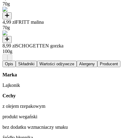
70g
4,99 zł
FRITT malina
70g
8,99 zł
SCHOGETTEN gorzka
100g
Opis
Składniki
Wartości odżywcze
Alergeny
Producent
Marka
Lajkonik
Cechy
z olejem rzepakowym
produkt wegański
bez dodatku wzmacniaczy smaku
źródło błonnika