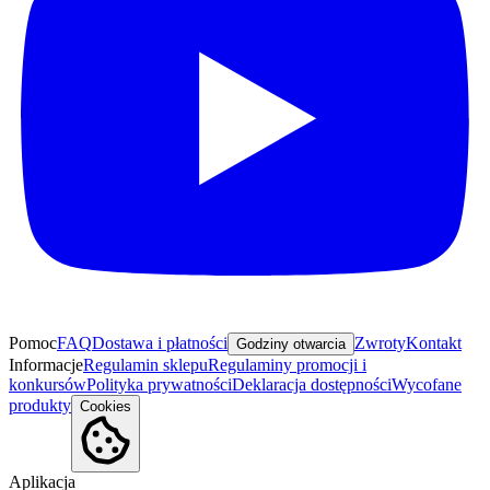
Pomoc
FAQ
Dostawa i płatności
Zwroty
Kontakt
Godziny otwarcia
Informacje
Regulamin sklepu
Regulaminy promocji i
konkursów
Polityka prywatności
Deklaracja dostępności
Wycofane
produkty
Cookies
Aplikacja