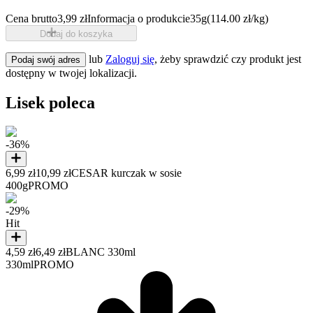
Cena brutto
3,99 zł
Informacja o produkcie
35g
(114.00 zł/kg)
Dodaj do koszyka
lub
Zaloguj się
, żeby sprawdzić czy produkt jest
Podaj swój adres
dostępny w twojej lokalizacji.
Lisek poleca
-36%
6,99 zł
10,99 zł
CESAR kurczak w sosie
400g
PROMO
-29%
Hit
4,59 zł
6,49 zł
BLANC 330ml
330ml
PROMO