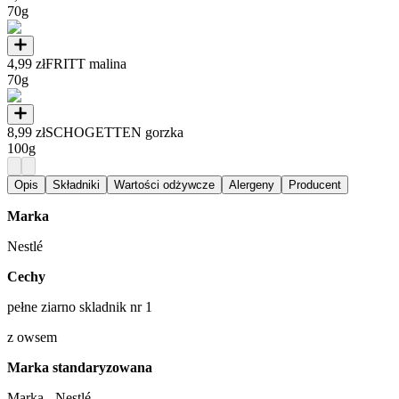
70g
4,99 zł
FRITT malina
70g
8,99 zł
SCHOGETTEN gorzka
100g
Opis
Składniki
Wartości odżywcze
Alergeny
Producent
Marka
Nestlé
Cechy
pełne ziarno skladnik nr 1
z owsem
Marka standaryzowana
Marka - Nestlé