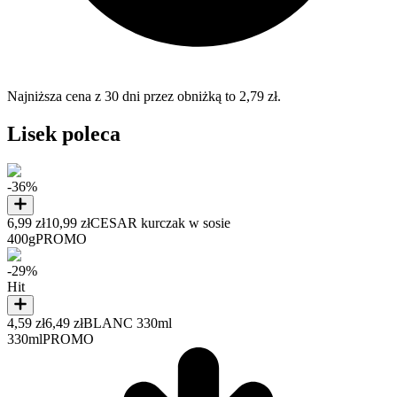
Najniższa cena z 30 dni przez obniżką to 2,79 zł.
Lisek poleca
-36%
6,99 zł
10,99 zł
CESAR kurczak w sosie
400g
PROMO
-29%
Hit
4,59 zł
6,49 zł
BLANC 330ml
330ml
PROMO