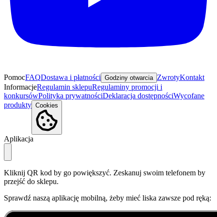
Pomoc
FAQ
Dostawa i płatności
Zwroty
Kontakt
Godziny otwarcia
Informacje
Regulamin sklepu
Regulaminy promocji i
konkursów
Polityka prywatności
Deklaracja dostępności
Wycofane
produkty
Cookies
Aplikacja
Kliknij QR kod by go powiększyć. Zeskanuj swoim telefonem by
przejść do sklepu.
Sprawdź naszą aplikację mobilną, żeby mieć liska zawsze pod ręką: