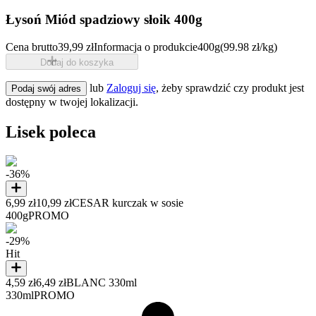
Łysoń Miód spadziowy słoik 400g
Cena brutto
39,99 zł
Informacja o produkcie
400g
(99.98 zł/kg)
Dodaj do koszyka
lub
Zaloguj się
, żeby sprawdzić czy produkt jest
Podaj swój adres
dostępny w twojej lokalizacji.
Lisek poleca
-36%
6,99 zł
10,99 zł
CESAR kurczak w sosie
400g
PROMO
-29%
Hit
4,59 zł
6,49 zł
BLANC 330ml
330ml
PROMO