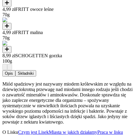
4,99 zł
FRITT owoce leśne
70g
4,99 zł
FRITT malina
70g
8,99 zł
SCHOGETTEN gorzka
100g
Opis
Składniki
Miód spadziowy jest nazywany miodem królewskim ze względu na
dziewięciokrotną przewagę nad miodami innego rodzaju jeśli chodzi
o zawartość minerałów i aminokwasów. Doskonale sprawdza się
jako zaplecze energetyczne dla organizmu – spożywany
systematycznie w niewielkich ilościach pozwala na uzyskanie
wysokiego poziomu odporności na infekcje i bakterie. Powstaje z
soków drzew iglastych i liściastych dzięki spadzi. Jako jedyny nie
powstaje z nektaru kwiatowego.
O Lisku
Czym jest Lisek
Miasta w jakich działamy
Praca w lisku