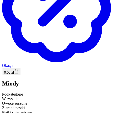
Okazje
0,00 zł
Miody
Podkategorie
Wszystkie
Owoce suszone
Ziarna i pestki
Płatki śniadaniowe