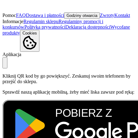
Pomoc
FAQ
Dostawa i płatności
Zwroty
Kontakt
Godziny otwarcia
Informacje
Regulamin sklepu
Regulaminy promocji i
konkursów
Polityka prywatności
Deklaracja dostępności
Wycofane
produkty
Cookies
Aplikacja
Kliknij QR kod by go powiększyć. Zeskanuj swoim telefonem by
przejść do sklepu.
Sprawdź naszą aplikację mobilną, żeby mieć liska zawsze pod ręką: