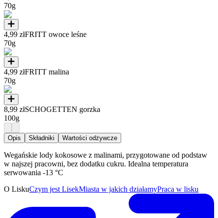
70g
4,99 zł
FRITT owoce leśne
70g
4,99 zł
FRITT malina
70g
8,99 zł
SCHOGETTEN gorzka
100g
Opis
Składniki
Wartości odżywcze
Wegańskie lody kokosowe z malinami, przygotowane od podstaw
w najszej pracowni, bez dodatku cukru. Idealna temperatura
serwowania -13 °C
O Lisku
Czym jest Lisek
Miasta w jakich działamy
Praca w lisku