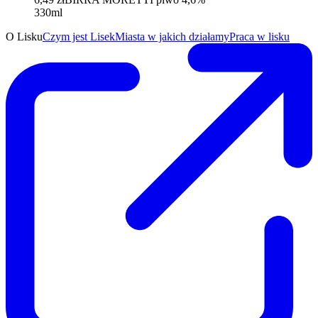
330ml
O Lisku
Czym jest Lisek
Miasta w jakich działamy
Praca w lisku