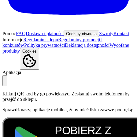
Pomoc
FAQ
Dostawa i płatności
Zwroty
Kontakt
Godziny otwarcia
Informacje
Regulamin sklepu
Regulaminy promocji i
konkursów
Polityka prywatności
Deklaracja dostępności
Wycofane
produkty
Cookies
Aplikacja
Kliknij QR kod by go powiększyć. Zeskanuj swoim telefonem by
przejść do sklepu.
Sprawdź naszą aplikację mobilną, żeby mieć liska zawsze pod ręką: