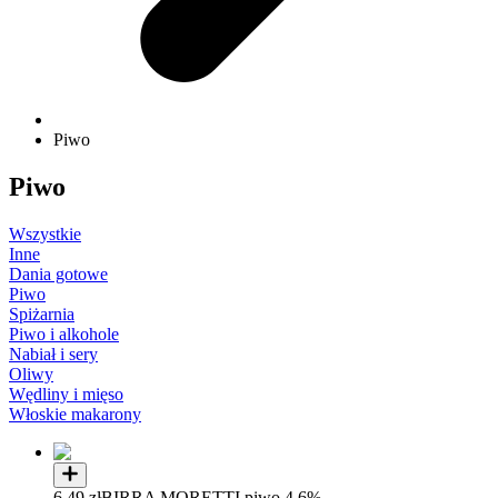
Piwo
Piwo
Wszystkie
Inne
Dania gotowe
Piwo
Spiżarnia
Piwo i alkohole
Nabiał i sery
Oliwy
Wędliny i mięso
Włoskie makarony
6,49 zł
BIRRA MORETTI piwo 4,6%