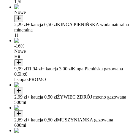
1,5l
Nowe
2,29 zł
+ kaucja 0,50 zł
KINGA PIENIŃSKA woda naturalna
mineralna
1l
-16%
Nowe
Hit
9,99 zł
11,94 zł
+ kaucja 3,00 zł
Kinga Pienińska gazowana
0,5l x6
lisiopak
PROMO
2,99 zł
+ kaucja 0,50 zł
ŻYWIEC ZDRÓJ mocno gazowana
500ml
2,69 zł
+ kaucja 0,50 zł
MUSZYNIANKA gazowana
600ml