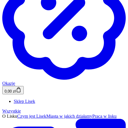
Okazje
0,00 zł
Sklep Lisek
Wszystkie
O Lisku
Czym jest Lisek
Miasta w jakich działamy
Praca w lisku