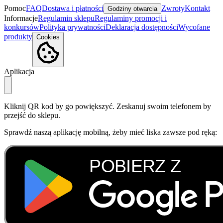
Pomoc
FAQ
Dostawa i płatności
Zwroty
Kontakt
Godziny otwarcia
Informacje
Regulamin sklepu
Regulaminy promocji i
konkursów
Polityka prywatności
Deklaracja dostępności
Wycofane
produkty
Cookies
Aplikacja
Kliknij QR kod by go powiększyć. Zeskanuj swoim telefonem by
przejść do sklepu.
Sprawdź naszą aplikację mobilną, żeby mieć liska zawsze pod ręką: