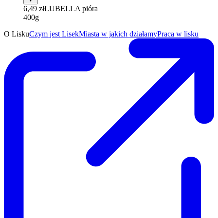
6,49 zł
LUBELLA pióra
400g
O Lisku
Czym jest Lisek
Miasta w jakich działamy
Praca w lisku