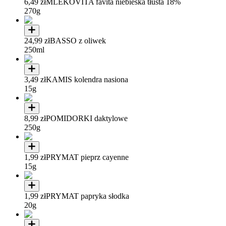
6,49 zł
MLEKOVITA favita niebieska tłusta 18%
270g
24,99 zł
BASSO z oliwek
250ml
3,49 zł
KAMIS kolendra nasiona
15g
8,99 zł
POMIDORKI daktylowe
250g
1,99 zł
PRYMAT pieprz cayenne
15g
1,99 zł
PRYMAT papryka słodka
20g