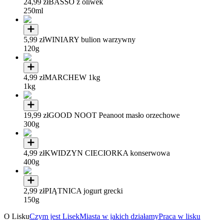
24,99 zł
BASSO z oliwek
250ml
5,99 zł
WINIARY bulion warzywny
120g
4,99 zł
MARCHEW 1kg
1kg
19,99 zł
GOOD NOOT Peanoot masło orzechowe
300g
4,99 zł
KWIDZYN CIECIORKA konserwowa
400g
2,99 zł
PIĄTNICA jogurt grecki
150g
O Lisku
Czym jest Lisek
Miasta w jakich działamy
Praca w lisku