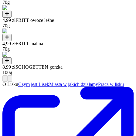
70g
4,99 zł
FRITT owoce leśne
70g
4,99 zł
FRITT malina
70g
8,99 zł
SCHOGETTEN gorzka
100g
O Lisku
Czym jest Lisek
Miasta w jakich działamy
Praca w lisku