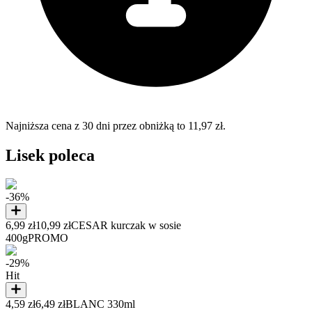
Najniższa cena z 30 dni przez obniżką to 11,97 zł.
Lisek poleca
-36%
6,99 zł
10,99 zł
CESAR kurczak w sosie
400g
PROMO
-29%
Hit
4,59 zł
6,49 zł
BLANC 330ml